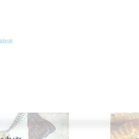
saison
n du site